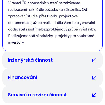
V rámci ČR a sousedních států se zabýváme
realizacemi na klíč dle požadavku zákazníka. Od
zpracování studie, přes tvorbu projektové
dokumentace, až po realizaci díla Vám jako generální
dodavatel zajistíme bezproblémový průběh výstavby.
Realizujeme státní zakázky i projekty pro soukromé
investory.
Inženýrská činnost
Zpracujeme Vám projektovou dokumentaci pro Váš
Financování
záměr vč. zajištění stavebního povolení. Vyvíjíme
nové produkty vč. jejich certifikace, zajišťujeme
Poskytujeme kompletní asistenci při vyřizování
nezávislé posudky, revizní zprávy a poradenskou
Servisní a revizní činnost
státních dotací. Zajišťujeme posouzení projektu v
činnost.
rámci vhodných dotačních programů vč. podání