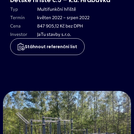
Dětské hřiště č.5 – k.ú. Hrabůvka
Typ
Multifunkční hřiště
Termín
květen 2022 –⁠⁠⁠⁠⁠⁠ srpen 2022
Cena
847 905,12 Kč bez DPH
Investor
JaTu stavby s.r.o.
Stáhnout referenční list