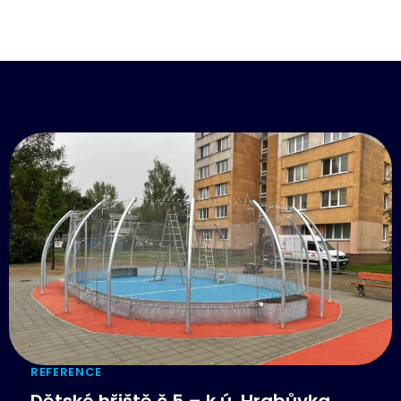
Stávajícím i novým zákazníkům nabízíme zajištění
žádosti o získání dotace. Soukromým investorům
servisních prací a revizních kontrol sportovních areálů
nabízíme splátkový prodej bez navýšení.
vč. sportovního vybavení. V rámci servisní smlouvy
zajišťujeme bezproblémový a bezpečný chod Vašeho
sportoviště. Dále provádíme povinné odborně
technické kontroly (OTK), které po provozovateli
sportoviště vyžaduje platná legislativa.
REFERENCE