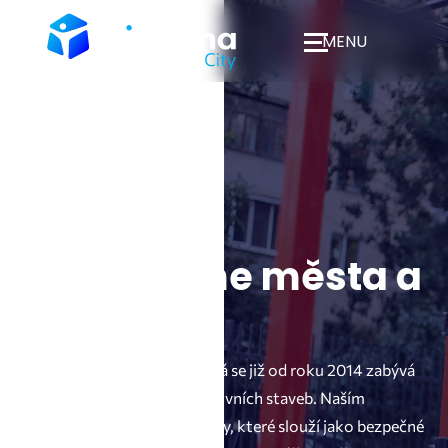
MENU
Rozhýbeme města a
obce
Jsme česká společnost, která se již od roku 2014 zabývá
projektovým řízením sportovních staveb. Naším
posláním je vytvářet projekty, které slouží jako bezpečné