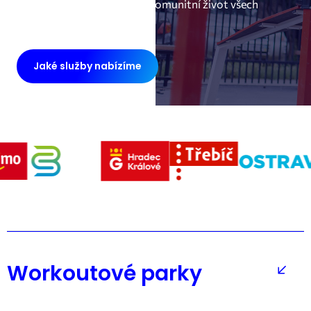
a inspirativní prostředí pro komunitní život všech
věkových skupin.
Jaké služby nabízíme
Workoutové parky